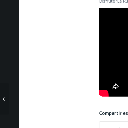
Disfrute ‘La Ru
Colombia y Estados
juegan hoy por el
tercer lugar
Compartir e