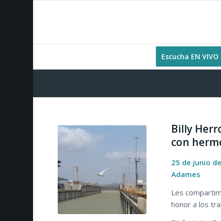
Escucha EN VIVO
Billy Her
con herm
25 de junio d
Adames
Les compartim
honor a los tr