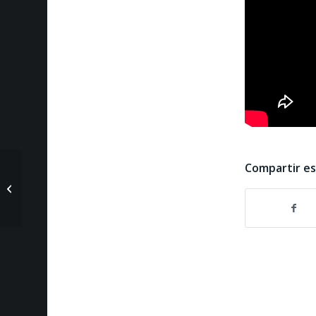
Compartir e
En Perspectiva del 20
de marzo de 2024-
Zulay Rodríguez
(Candidata Preside...