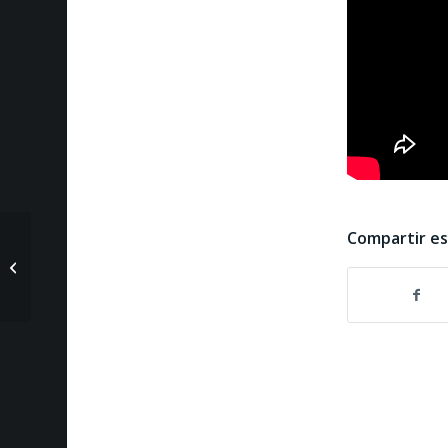
Compartir e
En Perspectiva 21 de
marzo de 2025- Dalia
Pichel