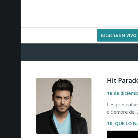
Escucha EN VIVO
Hit Parad
18 de diciemb
Les presentamo
diciembre del 
10. QUE LO N