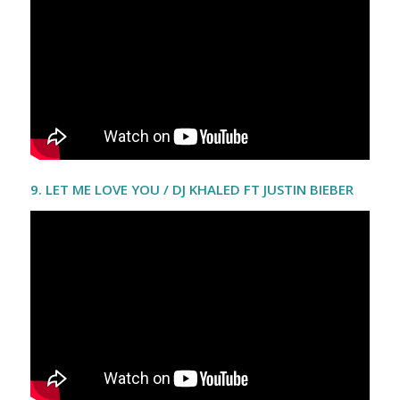
9. LET ME LOVE YOU / DJ KHALED FT JUSTIN BIEBER