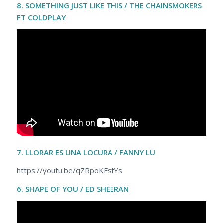
8. SOMETHING JUST LIKE THIS / THE CHAINSMOKERS
FT COLDPLAY
7. LLORAR ES UNA LOCURA / FANNY LU
https://youtu.be/qZRpoKFsfYs
6. SHAPE OF YOU / ED SH
EERAN