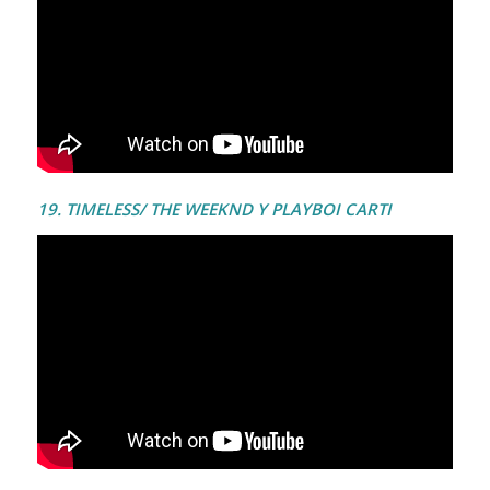
19. TIMELESS/ THE WEEKND Y PLAYBOI CARTI