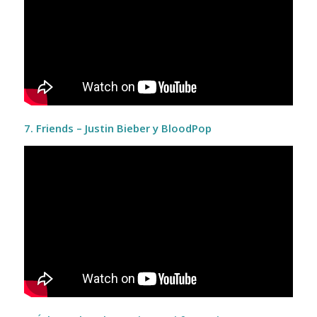
7. Friends – Justin Bieber y BloodPop