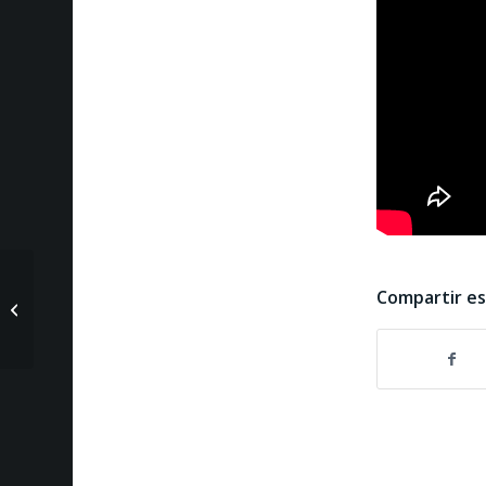
Infoanálisis 17 de
Compartir e
diciembre de 2020-
César Tribaldos