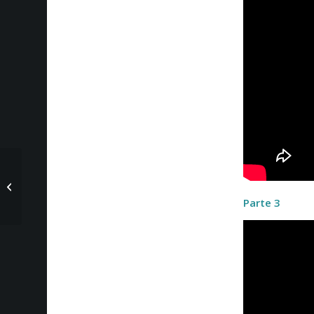
Infoanálisis 13 de
septiembre de 2019
con Richard Morales
Parte 3