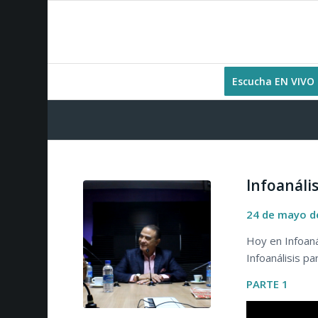
Escucha EN VIVO
Infoanális
24 de mayo d
Hoy en Infoanál
Infoanálisis p
PARTE 1