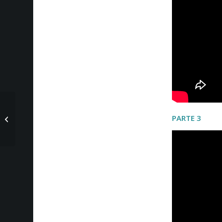
Roger Moore, actor de
PARTE 3
James Bond, muere a
los 89 años