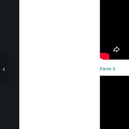
Videos del Hit Parade
Parte 3
del domingo 3 de
noviembre de 2019