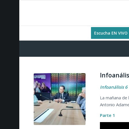
Escucha EN VIVO
Infoanáli
Infoanálisis 
La mañana de h
Antonio Adame
Parte 1