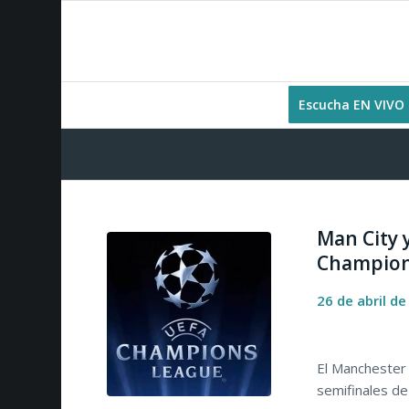
Escucha EN VIVO
Man City 
Champio
26 de abril d
El Manchester 
semifinales d