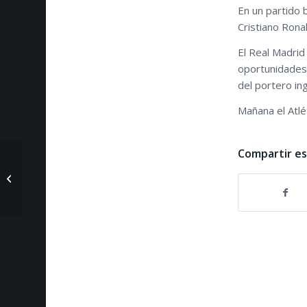
En un partido 
Cristiano Rona
El Real Madrid
oportunidades 
del portero ing
Mañana el Atlé
Compartir e
Agua y contrataciones
con Roberto Troncoso
y Sumarse en
Infoanálisis