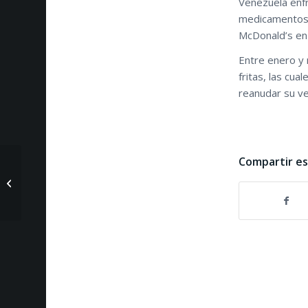
Venezuela enfr
medicamentos 
McDonald’s en 
Entre enero y
fritas, las cu
reanudar su ve
Compartir e
Director de Fox News
renuncia en medio de
escándalo por acoso
sexual